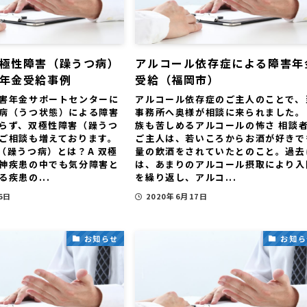
極性障害（躁うつ病）
アルコール依存症による障害年
年金受給事例
受給（福岡市）
害年金サポートセンターに
アルコール依存症のご主人のことで、
病（うつ状態）による障害
事務所へ奥様が相談に来られました。
らず、双極性障害（躁うつ
族も苦しめるアルコールの怖さ 相談
ご相談も増えております。
ご主人は、若いころからお酒が好きで
（躁うつ病）とは？A 双極
量の飲酒をされていたとのこと。過去
神疾患の中でも気分障害と
は、あまりのアルコール摂取により入
疾患の...
を繰り返し、アルコ...
6日
2020年6月17日
お知らせ
お知ら