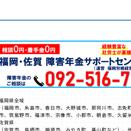
福岡県全域
（福岡市、糸島市、春日市、大野城市、那珂川市、志免
市、筑紫野市、福津市、宗像市、小郡市、朝倉市、久留
佐賀県
（佐賀市、鳥栖市、神埼市、みやき町、基山町など）、