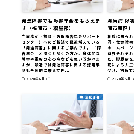
発達障害でも障害年金をもらえま
膠原病 障
す（福岡市・糟屋郡）
岡市東区）
当事務所（福岡・佐賀障害年金サポート
相談に来られ
センター）へのご相談で最近増えている
岡・佐賀障害
「発達障害」に関するご案内です。 「障
ホームページ
害年金」と聞くと多くの方が、身体的な
家族それぞれ
障害や重度の心の病などを思い浮かべま
た。膠原病を
すが、最近では発達障害に関する認定事
死による人工
例も全国的に増えてき...
受け、初めてお
2020年6月1日
2020年5月1
お知らせ