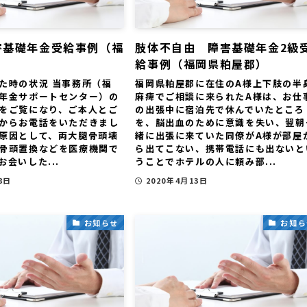
害基礎年金受給事例（福
肢体不自由 障害基礎年金2級
給事例（福岡県粕屋郡）
た時の状況 当事務所（福
福岡県粕屋郡に在住のA様上下肢の半
年金サポートセンター）の
麻痺でご相談に来られたA様は、お仕
をご覧になり、ご本人とご
の出張中に宿泊先で休んでいたところ
からお電話をいただきまし
を、脳出血のために意識を失い、翌朝
原因として、両大腿骨頭壊
緒に出張に来ていた同僚がA様が部屋
骨頭置換などを医療機関で
ら出てこない、携帯電話にも出ないと
会いした...
うことでホテルの人に頼み部...
8日
2020年4月13日
お知らせ
お知ら