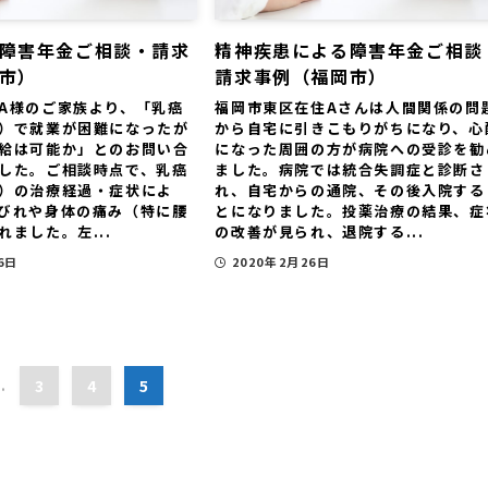
障害年金ご相談・請求
精神疾患による障害年金ご相談
市）
請求事例（福岡市）
A様のご家族より、「乳癌
福岡市東区在住Aさんは人間関係の問
）で就業が困難になったが
から自宅に引きこもりがちになり、心
給は可能か」とのお問い合
になった周囲の方が病院への受診を勧
した。ご相談時点で、乳癌
ました。病院では統合失調症と診断さ
）の治療経過・症状によ
れ、自宅からの通院、その後入院する
びれや身体の痛み（特に腰
とになりました。投薬治療の結果、症
れました。左...
の改善が見られ、退院する...
6日
2020年2月26日
..
3
4
5