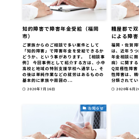
知的障害で障害年金受給（福岡
糟屋郡で双
市）
による障害
ご家族からのご相談で多い案件として
福岡・佐賀障
「知的障害」で障害年金を受給できるか
は、近年うつ
どうか、という事があります。 【相談事
年金相談に限
例】 今回事例として紹介する方は、小中
病）に関する
高校と地域の特別支援学校へ通学し、そ
Q双極性障害
の後は単純作業などの就労はあるものの
性障害は、精
基本的に家族や周囲の...
分類されている
2020年7月16日
2020年6月2
お知らせ