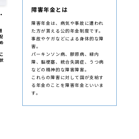
障害年金とは
・
障害年金は、病気や事故に遭われ
た方が貰える公的年金制度です。
題
配
事故やケガなどによる身体的な障
め
害。
パーキンソン病、膠原病、緑内
こ
状
障、脳梗塞、統合失調症、うつ病
などの精神的な障害障害。
これらの障害に対して国が支給す
る年金のことを障害年金といいま
す。